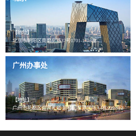
【地址】
北京市朝阳区南磨房路37号1701-1703室
广州办事处
【地址】
广州市花都区迎宾大道 碧桂园星港国际A4栋909-912