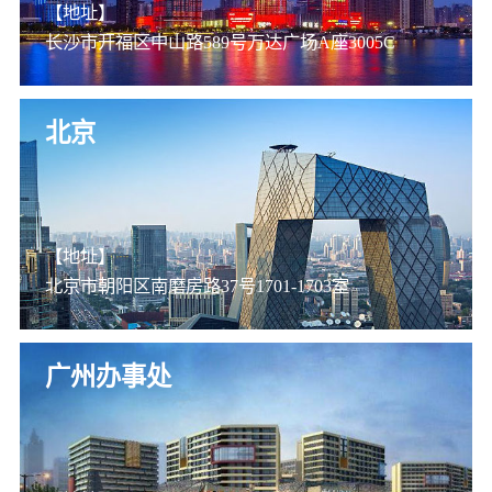
【地址】
长沙市开福区中山路589号万达广场A座3005C
北京
【地址】
北京市朝阳区南磨房路37号1701-1703室
广州办事处