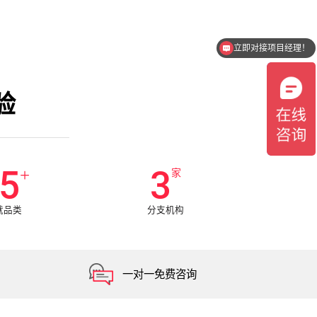
立即对接项目经理！
验
5
3
+
家
就品类
分支机构
一对一免费咨询