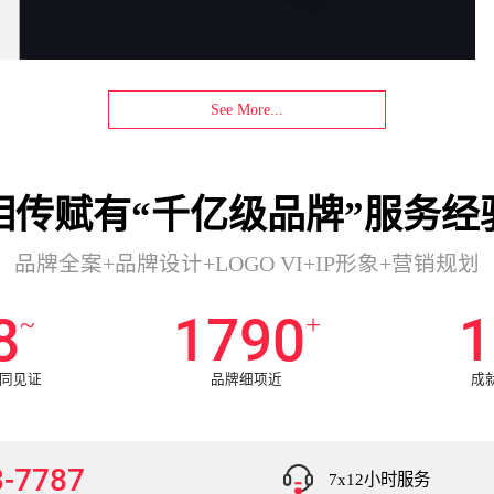
See More...
相传赋有“千亿级品牌”服务经
品牌全案+品牌设计+LOGO VI+IP形象+营销规划
0
2000
1
~
+
共同见证
品牌细项近
成
3-7787
7x12小时服务