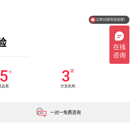
立即对接项目经理！
验
5
3
+
家
就品类
分支机构
一对一免费咨询