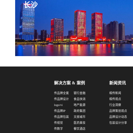
长沙
解决方案 & 案例
新闻资讯
传品牌全案
银行金融
相传新闻
传品牌设计
食品快消
相传观点
logo/vi
地产能源
行业洞察
传品牌IP
政府集团
品牌策划观点
传品牌包装
文旅城市
品牌设计动态
传视觉
医药美妆
包装设计分享
传数字
餐饮酒店