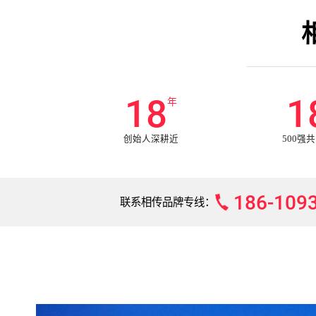
20
2
年
创始人深耕近
500强
186-109
联系相传品牌专线：