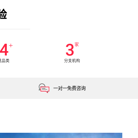
验
5
3
+
家
就品类
分支机构
一对一免费咨询