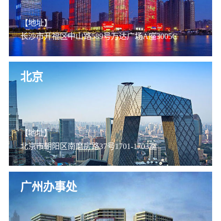
【地址】
长沙市开福区中山路589号万达广场A座3005C
北京
【地址】
北京市朝阳区南磨房路37号1701-1703室
广州办事处