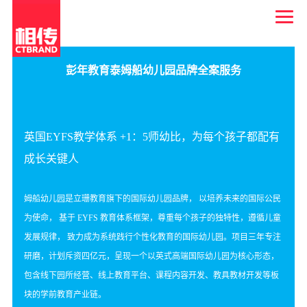
彭年教育泰姆船幼儿园品牌全案服务
英国EYFS教学体系 +1：5师幼比，为每个孩子都配有
成长关键人
姆船幼儿园是立珊教育旗下的国际幼儿园品牌， 以培养未来的国际公民
为使命， 基于 EYFS 教育体系框架，
尊重每个孩子的独特性，遵循儿童
发展规律， 致力成为系统践行个性化教育的国际幼儿园。
项目三年专注
研磨，计划斥资四亿元，呈现一个以英式高端国际幼儿园为核心形态，
包含线下园所经营、
线上教育平台、课程内容开发、教具教材开发等板
块的学前教育产业链。